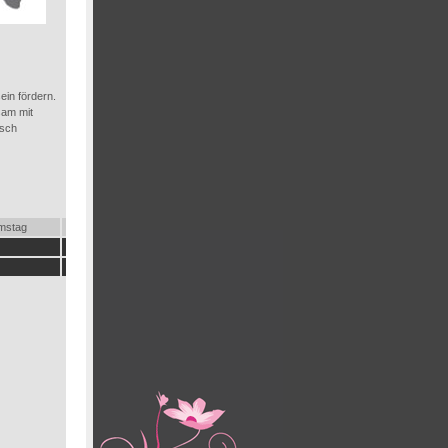
in fördern.
sam mit
isch
mstag