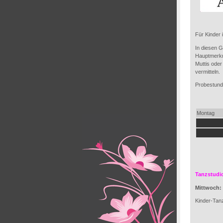
Für Kinder 
In diesen G
Hauptmerkm
Muttis oder
vermitteln.
Probestunde
Montag
Tanzstudi
Mittwoch: 
Kinder-Tanz